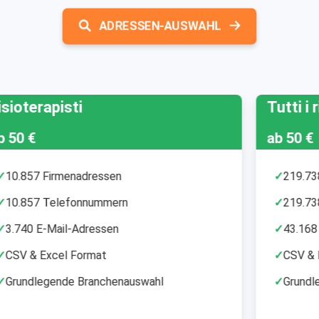
ADRESSEN-AUSWAHL
Tutti i ristoranti
ab 50 €
✓
219.738 Firmenadressen
✓
219.738 Telefonnummern
✓
43.168 E-Mail-Adressen
✓
CSV & Excel Format
✓
Grundlegende Branchenauswahl