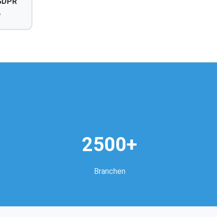
GDPR
o
2500+
Branchen