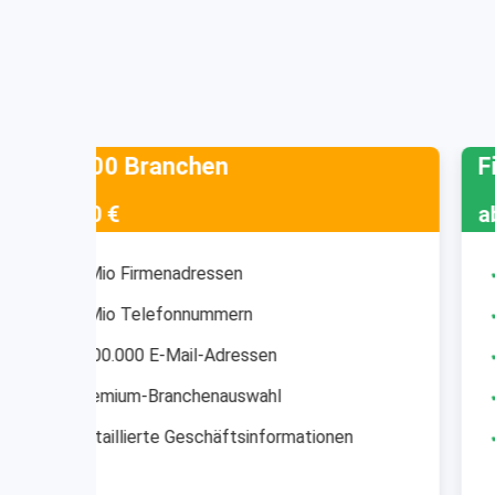
Fisioterapisti
ab 50 €
✓
10.857 Firmenadressen
✓
10.857 Telefonnummern
✓
3.740 E-Mail-Adressen
✓
CSV & Excel Format
nen
✓
Grundlegende Branchenauswahl