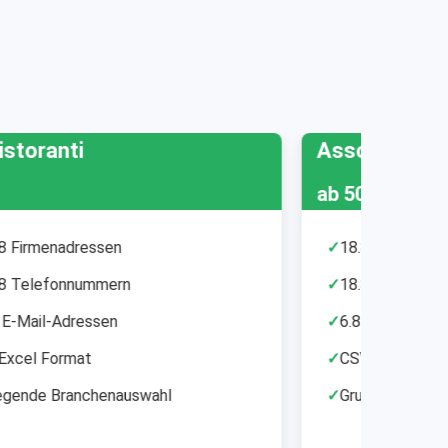
Associazioni sportive
Scu
ab 50 €
ab 5
✓
18.867 Firmenadressen
✓
53
✓
18.867 Telefonnummern
✓
53
✓
6.853 E-Mail-Adressen
✓
16
✓
CSV & Excel Format
✓
CS
✓
Grundlegende Branchenauswahl
✓
Gr