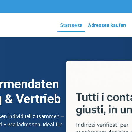
Startseite
Adressen kaufen
irmendaten
 & Vertrieb
ssen individuell zusammen –
 E-Mailadressen. Ideal für