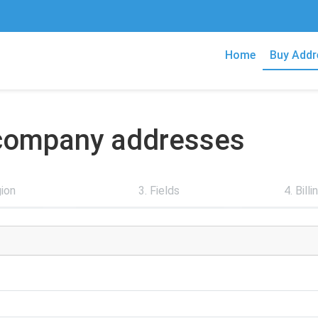
Home
Buy Addr
n company addresses
gion
3. Fields
4. Bill