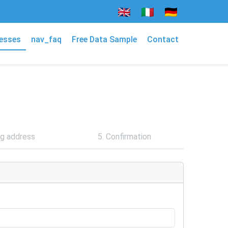
esses
nav_faq
Free Data Sample
Contact
ing address
5. Confirmation