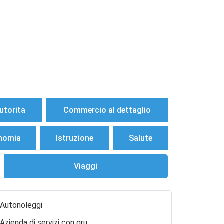
utorita
Commercio al dettaglio
nomia
Istruzione
Salute
Viaggi
Autonoleggi
Azienda di servizi con gru