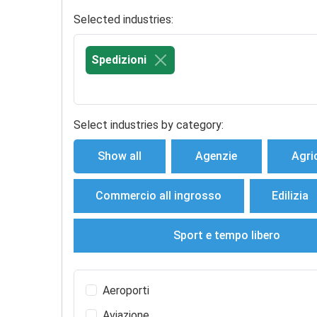
Selected industries:
Spedizioni
Select industries by category:
Show all
Agenzie
Agri
Commercio all ingrosso
Edilizia
Sport e tempo libero
Aeroporti
Aviazione