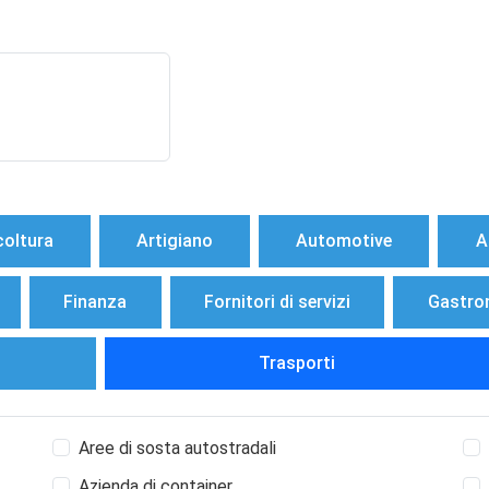
coltura
Artigiano
Automotive
A
Finanza
Fornitori di servizi
Gastro
Trasporti
Aree di sosta autostradali
Azienda di container