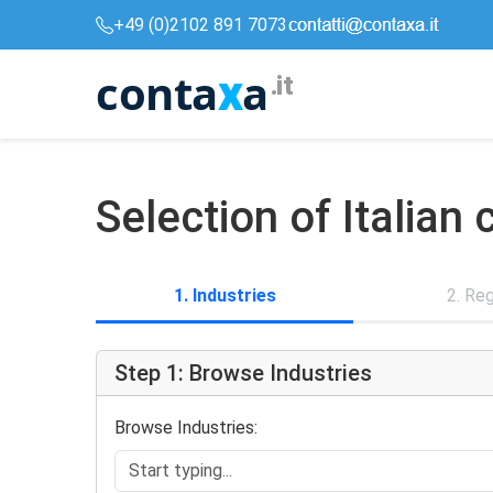
+49 (0)2102 891 7073
conta
a
x
.it
Selection of Italia
1. Industries
2. Re
Step 1: Browse Industries
Browse Industries: