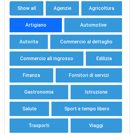
Show all
Agenzie
Agricoltura
Artigiano
Automotive
Autorita
Commercio al dettaglio
Commercio all ingrosso
Edilizia
Finanza
Fornitori di servizi
Gastronomia
Istruzione
Salute
Sport e tempo libero
Trasporti
Viaggi