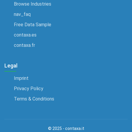
Browse Industries
Costruttore navale
nav_faq
Ditte di installazione elettrica
Free Data Sample
Ditte di pulizia grondaie
contaxa.es
Elettrauto
contaxa.fr
Elettricista
Elettrotecnico
Legal
Fabbisogno di saldatura
Imprint
Fabbro
Privacy Policy
Falegnamerie
Terms & Conditions
Falegnamerie edili
Falegnami
Fonderia
© 2025 - contaxa.it