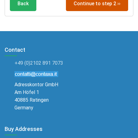
Back
Continue to step 2 ››
Concerie
Conciatetti
Costruttore di antenne
Costruttore di impianti eolici
Contact
Costruttore di impianti per stagni
Costruttore di negozi
+49 (0)2102 891 7073
Costruttore di piscine
Costruttore di pozzi
Adresskontor GmbH
Am Höfel 1
Costruttore di recinzioni
40885 Ratingen
Costruttore di scale
Germany
Costruttore di stampi
Costruttore di terrazze
Buy Addresses
Costruttore di tettoie per auto