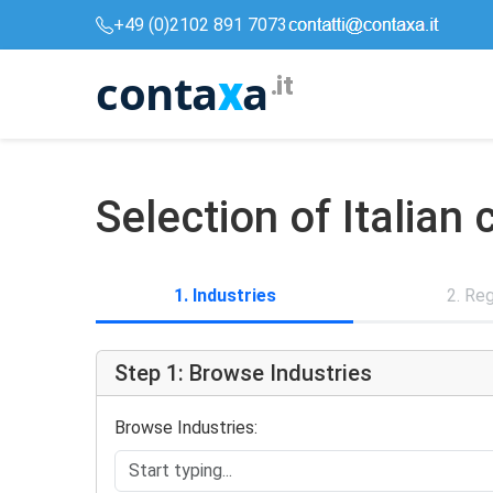
+49 (0)2102 891 7073
conta
a
x
.it
Selection of Italia
1. Industries
2. Re
Step 1: Browse Industries
Browse Industries: