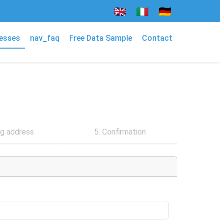
esses
nav_faq
Free Data Sample
Contact
ing address
5. Confirmation