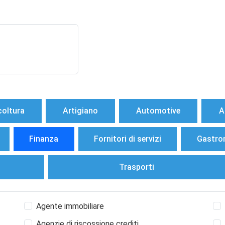
coltura
Artigiano
Automotive
A
Finanza
Fornitori di servizi
Gastro
Trasporti
Agente immobiliare
Agenzie di riscossione crediti