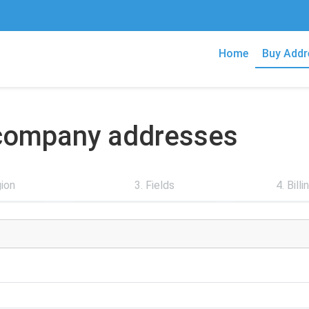
Home
Buy Addr
n company addresses
gion
3. Fields
4. Bill