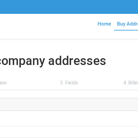
Home
Buy Addr
n company addresses
gion
3. Fields
4. Bill