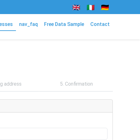
esses
nav_faq
Free Data Sample
Contact
ing address
5. Confirmation