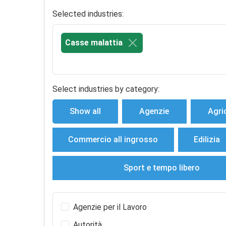
Selected industries:
Casse malattia
Select industries by category:
Show all
Agenzie
Agri
Commercio all ingrosso
Edilizia
Sport e tempo libero
Agenzie per il Lavoro
Autorità