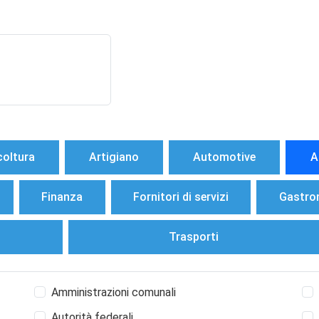
coltura
Artigiano
Automotive
A
Finanza
Fornitori di servizi
Gastro
Trasporti
Amministrazioni comunali
Autorità federali