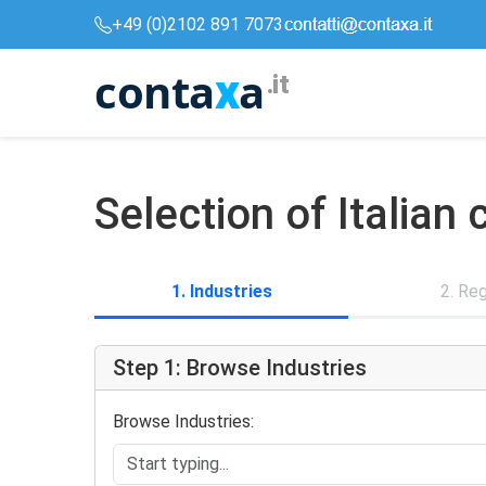
+49 (0)2102 891 7073
conta
a
x
.it
Selection of Italia
1. Industries
2. Re
Step 1: Browse Industries
Browse Industries: