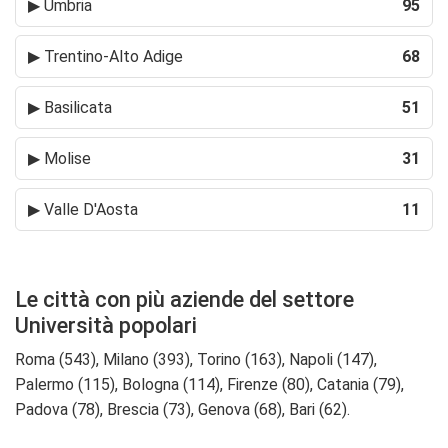
▶
Umbria
95
▶
Trentino-Alto Adige
68
▶
Basilicata
51
▶
Molise
31
▶
Valle D'Aosta
11
Le città con più aziende del settore
Università popolari
Roma (543), Milano (393), Torino (163), Napoli (147),
Palermo (115), Bologna (114), Firenze (80), Catania (79),
Padova (78), Brescia (73), Genova (68), Bari (62).