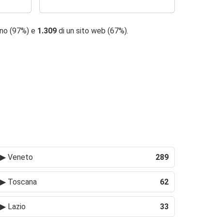
ono (97%) e
1.309
di un sito web (67%).
▶
Veneto
289
▶
Toscana
62
▶
Lazio
33