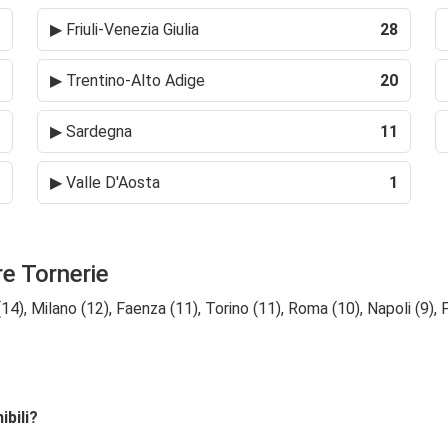
▶
Friuli-Venezia Giulia
28
▶
Trentino-Alto Adige
20
▶
Sardegna
11
▶
Valle D'Aosta
1
re Tornerie
, Milano (12), Faenza (11), Torino (11), Roma (10), Napoli (9), For
ibili?