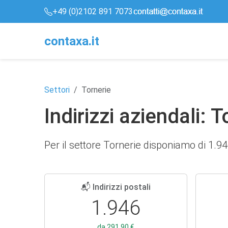
+49 (0)2102 891 7073
conta
x
a
.it
Settori
Tornerie
Indirizzi aziendali: T
Per il settore Tornerie disponiamo di 1.946 
📬 Indirizzi postali
1.946
da 291,90 €