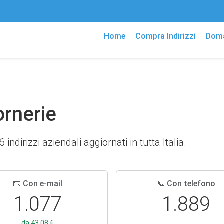
Home
Compra Indirizzi
Doma
ornerie
indirizzi aziendali aggiornati in tutta Italia.
📧 Con e-mail
📞 Con telefono
1.077
1.889
da 43,08 €