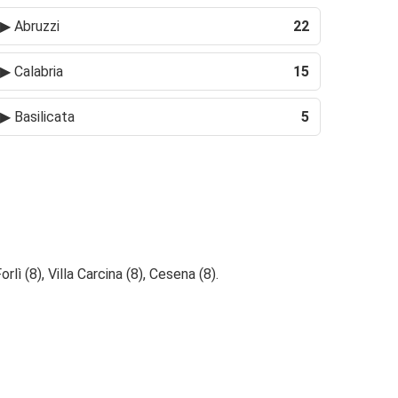
▶
Abruzzi
22
▶
Calabria
15
▶
Basilicata
5
lì (8), Villa Carcina (8), Cesena (8).