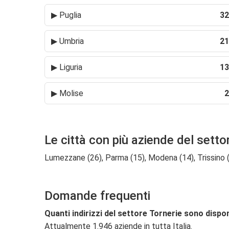
▶
Puglia
32
▶
Umbria
21
▶
Liguria
13
▶
Molise
2
Le città con più aziende del setto
Lumezzane (26), Parma (15), Modena (14), Trissino (14)
Domande frequenti
Quanti indirizzi del settore Tornerie sono dispon
Attualmente 1.946 aziende in tutta Italia.