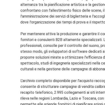
alternanza tra la pianificazione artistica e la gestio
confrontano con l'allestimento fisico delle scene, il
l'amministrazione dei servizi di biglietteria e l'acco
dove l'organizzazione dei tempi di prova e il rispetto
Per mantenere attiva la produzione e garantire il co
fornitori e consulenti B2B altamente specializzati.
professionali, consolle per il controllo del suono, pr
stesso modo, gli sviluppatori di software dedicati all
proporre soluzioni mirate a ottimizzare l'efficienza de
spettacolo, studi di ingegneria specializzati nella 
culturali e nella gestione delle campagne di abbon
L'archivio completo disponibile per l'acquisto racc
consente di strutturare campagne di vendita calibrate
recapito telefonico, 2.995 collegamenti ai siti intern
rileva nelle regioni Lombardia, Lazio e Toscana, con
permette alle aziende fornitrici di pianificare azion