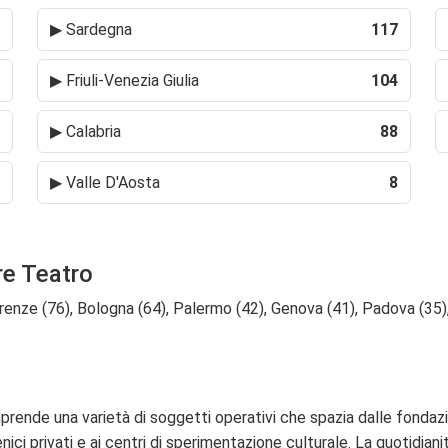
▶
Sardegna
117
▶
Friuli-Venezia Giulia
104
▶
Calabria
88
▶
Valle D'Aosta
8
re Teatro
irenze (76), Bologna (64), Palermo (42), Genova (41), Padova (35), 
ende una varietà di soggetti operativi che spazia dalle fondazioni 
ici privati e ai centri di sperimentazione culturale. La quotidia