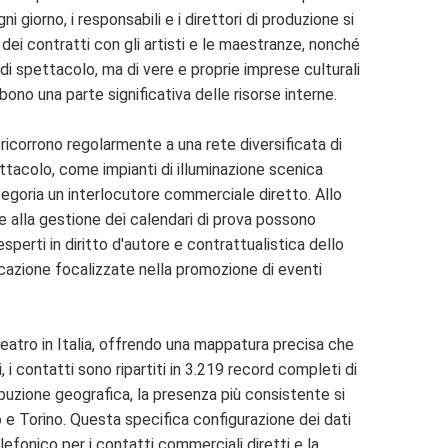
 giorno, i responsabili e i direttori di produzione si
 dei contratti con gli artisti e le maestranze, nonché
 di spettacolo, ma di vere e proprie imprese culturali
bono una parte significativa delle risorse interne.
ricorrono regolarmente a una rete diversificata di
ttacolo, come impianti di illuminazione scenica
categoria un interlocutore commerciale diretto. Allo
i e alla gestione dei calendari di prova possono
 esperti in diritto d'autore e contrattualistica dello
icazione focalizzate nella promozione di eventi
eatro in Italia, offrendo una mappatura precisa che
 i contatti sono ripartiti in 3.219 record completi di
tribuzione geografica, la presenza più consistente si
 e Torino. Questa specifica configurazione dei dati
lefonico per i contatti commerciali diretti e la