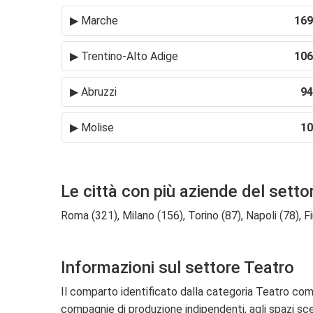
▶
Marche
169
▶
Trentino-Alto Adige
106
▶
Abruzzi
94
▶
Molise
10
Le città con più aziende del setto
Roma (321), Milano (156), Torino (87), Napoli (78), F
Informazioni sul settore Teatro
Il comparto identificato dalla categoria Teatro compr
compagnie di produzione indipendenti, agli spazi scen