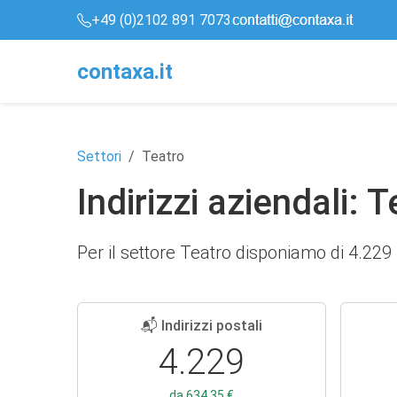
+49 (0)2102 891 7073
conta
x
a
.it
Settori
Teatro
Indirizzi aziendali: 
Per il settore Teatro disponiamo di 4.229 in
📬 Indirizzi postali
4.229
da 634,35 €