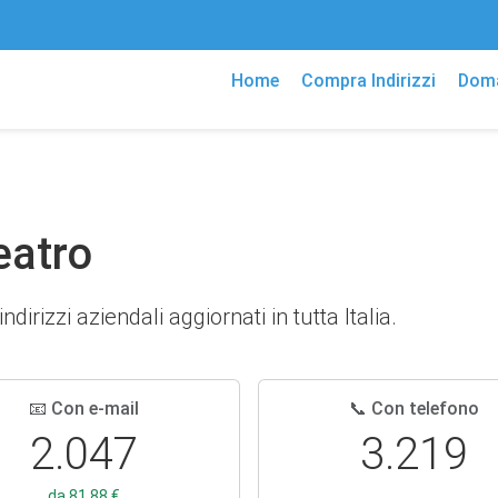
Home
Compra Indirizzi
Doma
Teatro
dirizzi aziendali aggiornati in tutta Italia.
📧 Con e-mail
📞 Con telefono
2.047
3.219
da 81,88 €