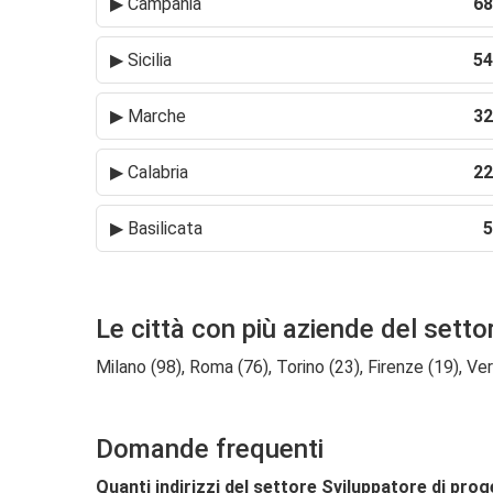
▶
Campania
68
▶
Sicilia
54
▶
Marche
32
▶
Calabria
22
▶
Basilicata
5
Le città con più aziende del settor
Milano (98), Roma (76), Torino (23), Firenze (19), Ve
Domande frequenti
Quanti indirizzi del settore Sviluppatore di proge