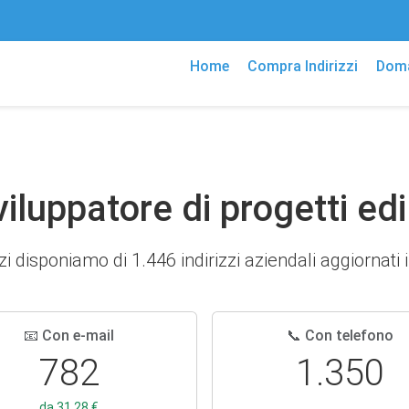
Home
Compra Indirizzi
Doma
viluppatore di progetti edil
zi disponiamo di 1.446 indirizzi aziendali aggiornati in
📧 Con e-mail
📞 Con telefono
782
1.350
da 31,28 €