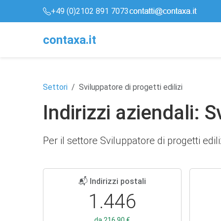
+49 (0)2102 891 7073
conta
x
a
.it
Settori
Sviluppatore di progetti edilizi
Indirizzi aziendali: S
Per il settore Sviluppatore di progetti edili
📬 Indirizzi postali
1.446
da 216,90 €