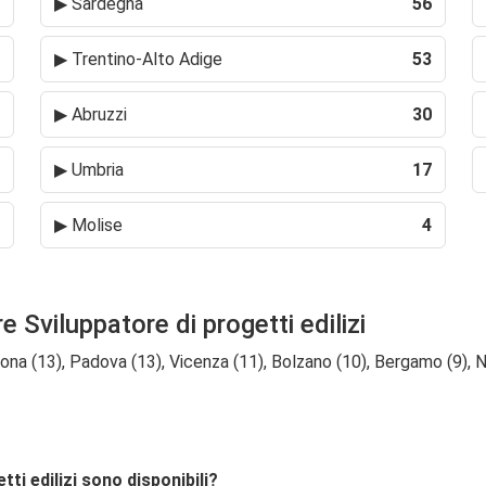
▶
Sardegna
56
▶
Trentino-Alto Adige
53
▶
Abruzzi
30
▶
Umbria
17
▶
Molise
4
e Sviluppatore di progetti edilizi
rona (13), Padova (13), Vicenza (11), Bolzano (10), Bergamo (9), Na
tti edilizi sono disponibili?