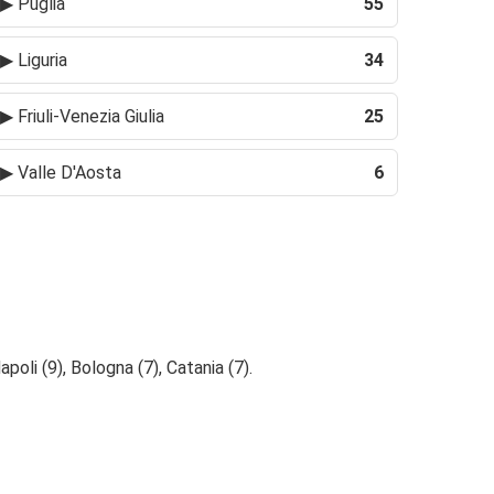
▶
Puglia
55
▶
Liguria
34
▶
Friuli-Venezia Giulia
25
▶
Valle D'Aosta
6
poli (9), Bologna (7), Catania (7).