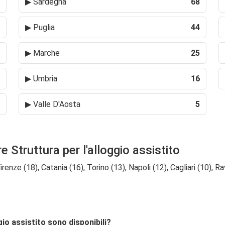
▶
Sardegna
68
▶
Puglia
44
▶
Marche
25
▶
Umbria
16
▶
Valle D'Aosta
5
e Struttura per l'alloggio assistito
enze (18), Catania (16), Torino (13), Napoli (12), Cagliari (10), Ra
gio assistito sono disponibili?