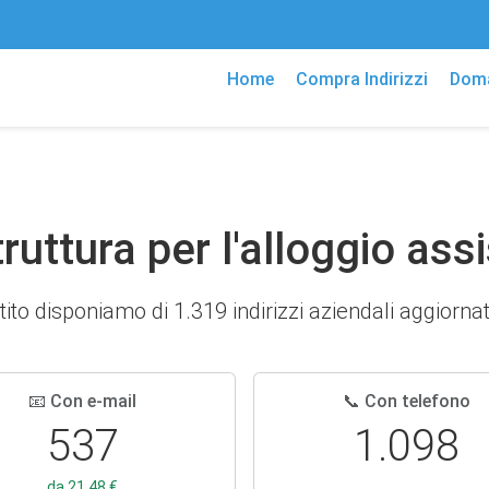
Home
Compra Indirizzi
Doma
truttura per l'alloggio assi
tito disponiamo di 1.319 indirizzi aziendali aggiornati 
📧 Con e-mail
📞 Con telefono
537
1.098
da 21,48 €