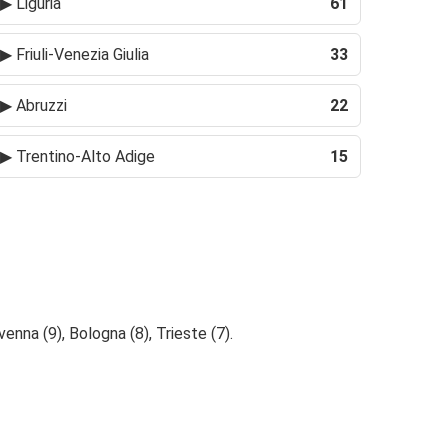
▶
Liguria
61
▶
Friuli-Venezia Giulia
33
▶
Abruzzi
22
▶
Trentino-Alto Adige
15
venna (9), Bologna (8), Trieste (7).