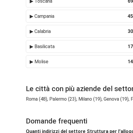
▶
Toscana
69
▶
Campania
45
▶
Calabria
30
▶
Basilicata
17
▶
Molise
14
Le città con più aziende del settor
Roma (48), Palermo (23), Milano (19), Genova (19), Fir
Domande frequenti
Quanti indirizzi del settore Struttura per l'allog