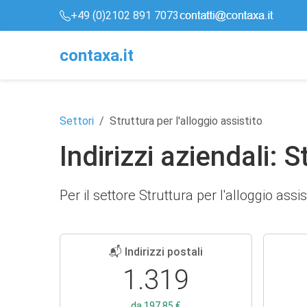
+49 (0)2102 891 7073
conta
x
a
.it
Settori
Struttura per l'alloggio assistito
Indirizzi aziendali: S
Per il settore Struttura per l'alloggio assis
📬 Indirizzi postali
1.319
da 197,85 €