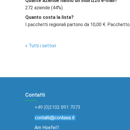
Quante aziende hanno un indirizzo e-mail?
272 aziende (44%).
Quanto costa la lista?
I pacchetti regionali partono da 10,00 €. Pacchetto
« Tutti i settori
Contatti
+49 (0)2102 891 7073
Am Hoefel1