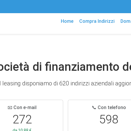
Home
Compra Indirizzi
Doma
Società di finanziamento d
 leasing disponiamo di 620 indirizzi aziendali aggiorna
📧 Con e-mail
📞 Con telefono
272
598
da 10,88 €