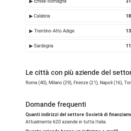
▶
Emilia-Romagna
31
▶
Calabria
18
▶
Trentino-Alto Adige
13
▶
Sardegna
11
Le città con più aziende del setto
Roma (40), Milano (29), Firenze (21), Napoli (16), Tor
Domande frequenti
Quanti indirizzi del settore Società di finanziam
Attualmente 620 aziende in tutta Italia.