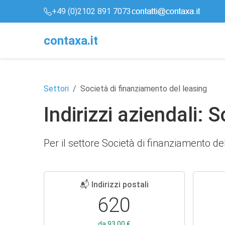
+49 (0)2102 891 7073
conta
x
a
.it
Settori
Società di finanziamento del leasing
Indirizzi aziendali: 
Per il settore Società di finanziamento del
📬 Indirizzi postali
620
da 93,00 €