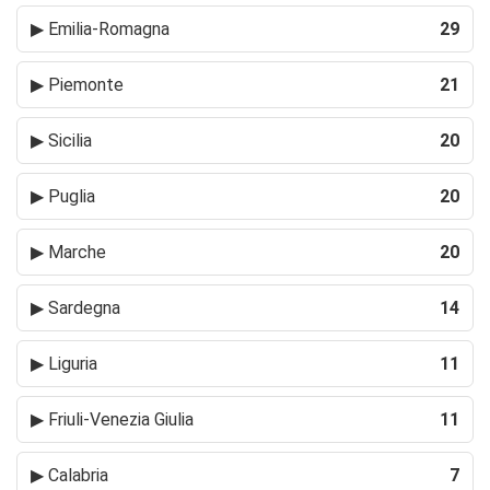
▶
Emilia-Romagna
29
▶
Piemonte
21
▶
Sicilia
20
▶
Puglia
20
▶
Marche
20
▶
Sardegna
14
▶
Liguria
11
▶
Friuli-Venezia Giulia
11
▶
Calabria
7