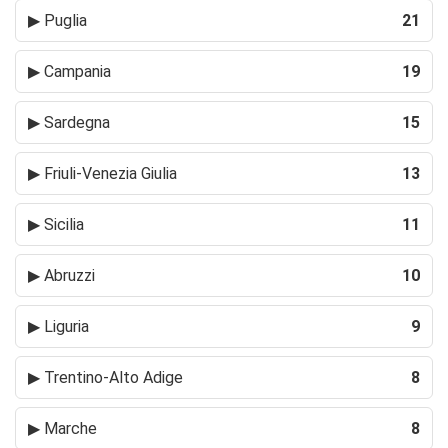
▶
Puglia
21
▶
Campania
19
▶
Sardegna
15
▶
Friuli-Venezia Giulia
13
▶
Sicilia
11
▶
Abruzzi
10
▶
Liguria
9
▶
Trentino-Alto Adige
8
▶
Marche
8