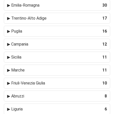
▶
Emilia-Romagna
30
▶
Trentino-Alto Adige
17
▶
Puglia
16
▶
Campania
12
▶
Sicilia
11
▶
Marche
11
▶
Friuli-Venezia Giulia
10
▶
Abruzzi
8
▶
Liguria
6