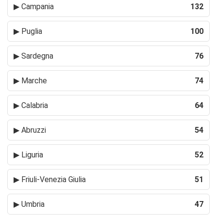
▶
Campania
132
▶
Puglia
100
▶
Sardegna
76
▶
Marche
74
▶
Calabria
64
▶
Abruzzi
54
▶
Liguria
52
▶
Friuli-Venezia Giulia
51
▶
Umbria
47