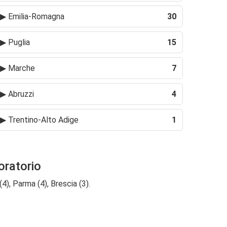
▶
Emilia-Romagna
30
▶
Puglia
15
▶
Marche
7
▶
Abruzzi
4
▶
Trentino-Alto Adige
1
oratorio
4), Parma (4), Brescia (3).