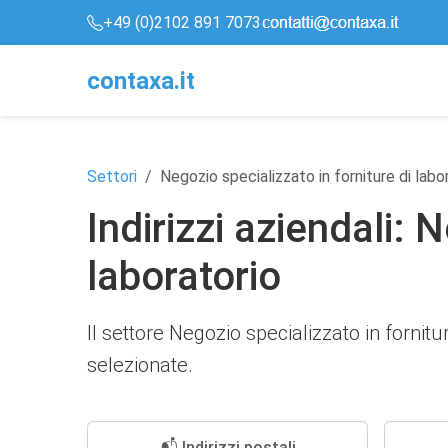
+49 (0)2102 891 7073
conta
x
a
.it
Settori
Negozio specializzato in forniture di labo
Indirizzi aziendali: 
laboratorio
Il settore Negozio specializzato in fornit
selezionate.
📬 Indirizzi postali