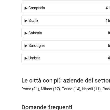
▶
Campania
41
▶
Sicilia
16
▶
Calabria
8
▶
Sardegna
6
▶
Umbria
4
Le città con più aziende del setto
Roma (31), Milano (27), Torino (14), Napoli (11), Pado
Domande frequenti