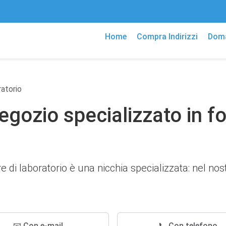
Home
Compra Indirizzi
Doma
ratorio
Negozio specializzato in fo
ure di laboratorio è una nicchia specializzata: nel 
📧 Con e-mail
📞 Con telefono