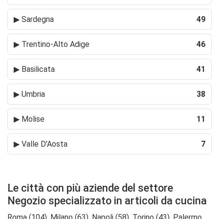
▶
Sardegna
49
▶
Trentino-Alto Adige
46
▶
Basilicata
41
▶
Umbria
38
▶
Molise
11
▶
Valle D'Aosta
7
Le città con più aziende del settore
Negozio specializzato in articoli da cucina
Roma (104), Milano (63), Napoli (58), Torino (43), Palermo