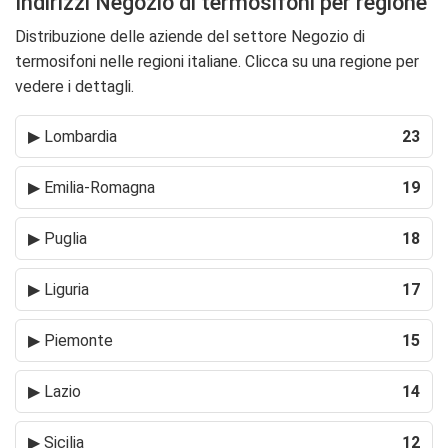
Indirizzi Negozio di termosifoni per regione
Distribuzione delle aziende del settore Negozio di
termosifoni nelle regioni italiane. Clicca su una regione per
vedere i dettagli.
▶
Lombardia
23
▶
Emilia-Romagna
19
▶
Puglia
18
▶
Liguria
17
▶
Piemonte
15
▶
Lazio
14
▶
Sicilia
12