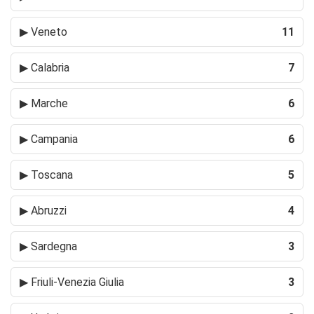
▶
Veneto
11
▶
Calabria
7
▶
Marche
6
▶
Campania
6
▶
Toscana
5
▶
Abruzzi
4
▶
Sardegna
3
▶
Friuli-Venezia Giulia
3