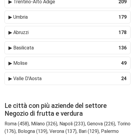
▶
Trentino-Alto Adige
209
▶
Umbria
179
▶
Abruzzi
178
▶
Basilicata
136
▶
Molise
49
▶
Valle D'Aosta
24
Le città con più aziende del settore
Negozio di frutta e verdura
Roma (458), Milano (326), Napoli (233), Genova (226), Torino
(176), Bologna (139), Verona (137), Bari (129), Palermo