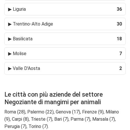
▶
Liguria
36
▶
Trentino-Alto Adige
30
▶
Basilicata
18
▶
Molise
7
▶
Valle D'Aosta
2
Le città con più aziende del settore
Negoziante di mangimi per animali
Roma (28), Palermo (22), Genova (17), Firenze (9), Milano
(9), Carpi (8), Trieste (7), Bari (7), Parma (7), Marsala (7),
Perugia (7), Torino (7).