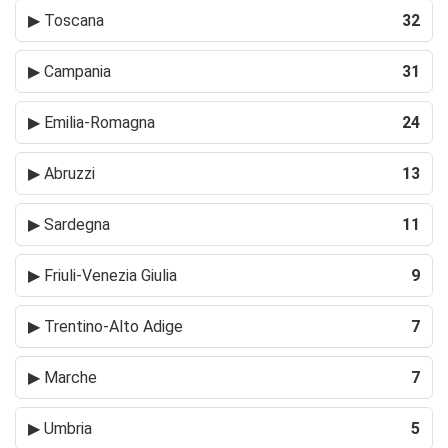
▶
Toscana
32
▶
Campania
31
▶
Emilia-Romagna
24
▶
Abruzzi
13
▶
Sardegna
11
▶
Friuli-Venezia Giulia
9
▶
Trentino-Alto Adige
7
▶
Marche
7
▶
Umbria
5