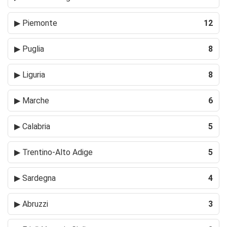
▶
Piemonte
12
▶
Puglia
8
▶
Liguria
8
▶
Marche
6
▶
Calabria
5
▶
Trentino-Alto Adige
5
▶
Sardegna
4
▶
Abruzzi
3