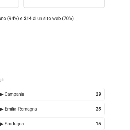
fono (94%) e
214
di un sito web (70%).
li.
▶
Campania
29
▶
Emilia-Romagna
25
▶
Sardegna
15