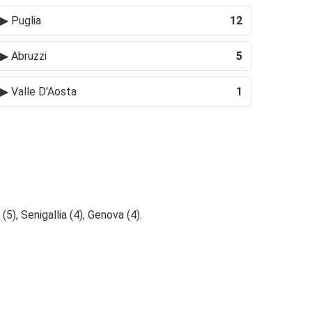
▶
Puglia
12
▶
Abruzzi
5
▶
Valle D'Aosta
1
(5), Senigallia (4), Genova (4).