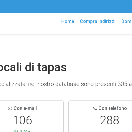
Home
Compra Indirizzi
Doma
ocali di tapas
pecializzata: nel nostro database sono presenti 305 
📧 Con e-mail
📞 Con telefono
106
288
da 4,24 €