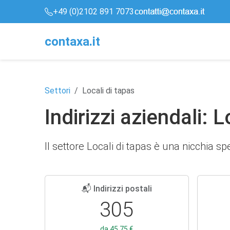
+49 (0)2102 891 7073
conta
x
a
.it
Settori
Locali di tapas
Indirizzi aziendali: L
Il settore Locali di tapas è una nicchia s
📬 Indirizzi postali
305
da 45,75 €