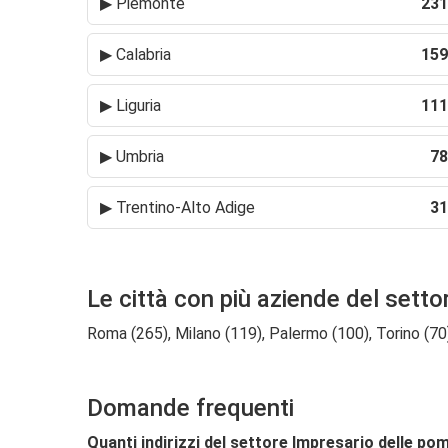
▶
Piemonte
231
▶
Calabria
159
▶
Liguria
111
▶
Umbria
78
▶
Trentino-Alto Adige
31
Le città con più aziende del sett
Roma (265), Milano (119), Palermo (100), Torino (70),
Domande frequenti
Quanti indirizzi del settore Impresario delle po