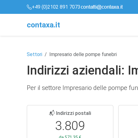
+49 (0)2102 891 7073
conta
x
a
.it
Settori
Impresario delle pompe funebri
Indirizzi aziendali:
Per il settore Impresario delle pompe funeb
📬 Indirizzi postali
3.809
da 571,35 €