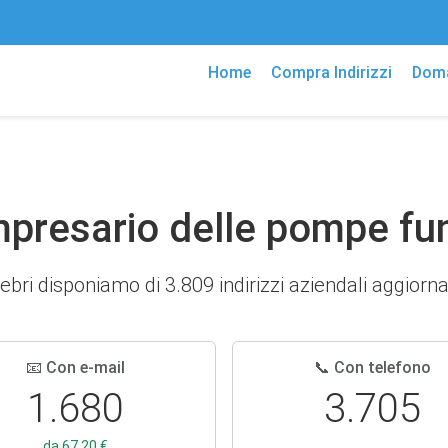
Home
Compra Indirizzi
Doma
 Impresario delle pompe fu
ri disponiamo di 3.809 indirizzi aziendali aggiornati 
📧 Con e-mail
📞 Con telefono
1.680
3.705
da 67,20 €