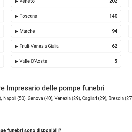
▶
Veneto
202
▶
Toscana
140
▶
Marche
94
▶
Friuli-Venezia Giulia
62
▶
Valle D'Aosta
5
ore Impresario delle pompe funebri
 Napoli (50), Genova (40), Venezia (29), Cagliari (29), Brescia (27
mpe funebri sono disponibili?