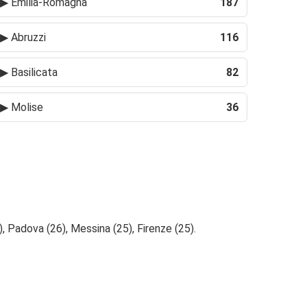
▶
Emilia-Romagna
187
▶
Abruzzi
116
▶
Basilicata
82
▶
Molise
36
), Padova (26), Messina (25), Firenze (25).