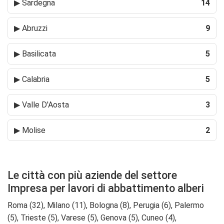
▶
Sardegna
14
▶
Abruzzi
9
▶
Basilicata
5
▶
Calabria
5
▶
Valle D'Aosta
3
▶
Molise
2
Le città con più aziende del settore
Impresa per lavori di abbattimento alberi
Roma (32), Milano (11), Bologna (8), Perugia (6), Palermo
(5), Trieste (5), Varese (5), Genova (5), Cuneo (4),