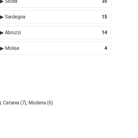
▶
Sicilia
35
▶
Sardegna
15
▶
Abruzzi
14
▶
Molise
4
), Catania (7), Modena (6).