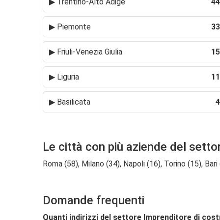
▶
Trentino-Alto Adige
44
▶
Piemonte
33
▶
Friuli-Venezia Giulia
15
▶
Liguria
11
▶
Basilicata
4
Le città con più aziende del setto
Roma (58), Milano (34), Napoli (16), Torino (15), Bari
Domande frequenti
Quanti indirizzi del settore Imprenditore di cos