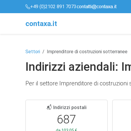
+49 (0)2102 891 7073
conta
x
a
.it
Settori
Imprenditore di costruzioni sotterranee
Indirizzi aziendali: 
Per il settore Imprenditore di costruzioni 
📬 Indirizzi postali
687
da 103,05 €