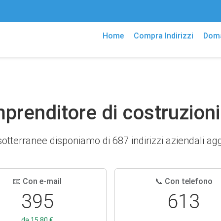
Home
Compra Indirizzi
Doma
Imprenditore di costruzion
sotterranee disponiamo di 687 indirizzi aziendali aggio
📧 Con e-mail
📞 Con telefono
395
613
da 15,80 €