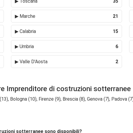
▶
Toscana
35
▶
Marche
21
▶
Calabria
15
▶
Umbria
6
▶
Valle D'Aosta
2
re Imprenditore di costruzioni sotterranee
 (13), Bologna (10), Firenze (9), Brescia (8), Genova (7), Padova (7
truzioni sotterranee sono disponibili?