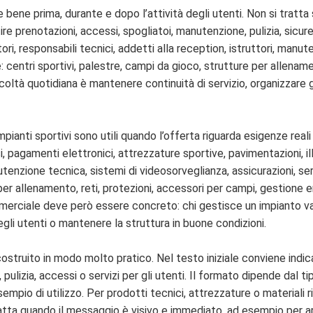
bene prima, durante e dopo l’attività degli utenti. Non si tratta 
re prenotazioni, accessi, spogliatoi, manutenzione, pulizia, sicur
ori, responsabili tecnici, addetti alla reception, istruttori, manu
centri sportivi, palestre, campi da gioco, strutture per allename
ficoltà quotidiana è mantenere continuità di servizio, organizzare g
Impianti sportivi sono utili quando l’offerta riguarda esigenze rea
 pagamenti elettronici, attrezzature sportive, pavimentazioni, ill
tenzione tecnica, sistemi di videosorveglianza, assicurazioni, serv
 per allenamento, reti, protezioni, accessori per campi, gestion
erciale deve però essere concreto: chi gestisce un impianto valuta
gli utenti o mantenere la struttura in buone condizioni.
costruito in modo molto pratico. Nel testo iniziale conviene indi
pulizia, accessi o servizi per gli utenti. Il formato dipende dal 
sempio di utilizzo. Per prodotti tecnici, attrezzature o materiali
datta quando il messaggio è visivo e immediato, ad esempio per ar