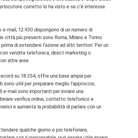
nterlocutore corretto lo ha visto e se c’è interesse
zzo e-mail, 12.930 dispongono di un numero di
e città più presenti sono Roma, Milano e Torino.
ma di estendere l’azione ad altri territori. Per un
a con vendita telefonica, direct marketing o
con altre aree.
 record su 18.354, offre una base ampia per
b sono utili per preparare meglio l’approccio,
58 e-mail sono importanti per inviare una
nare verifica online, contatto telefonico e
erici e aumenta la probabilità di parlare con un
attendere qualche giorno e poi telefonare,
arlare con il responsabile, può essere utile inviare