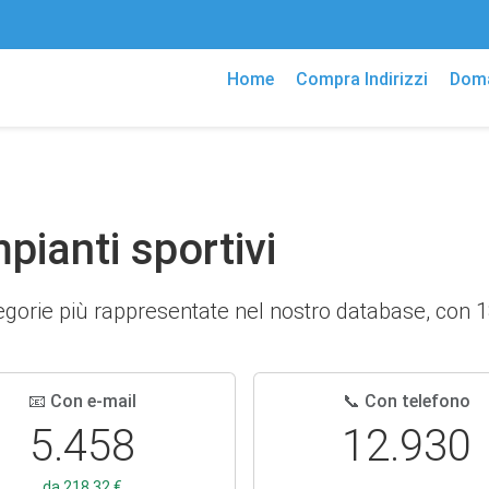
Home
Compra Indirizzi
Doma
mpianti sportivi
tegorie più rappresentate nel nostro database, con 18
📧 Con e-mail
📞 Con telefono
5.458
12.930
da 218,32 €