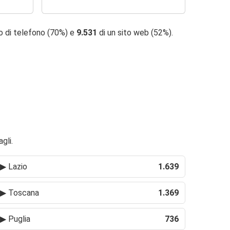
o di telefono (70%) e
9.531
di un sito web (52%).
gli.
▶
Lazio
1.639
▶
Toscana
1.369
▶
Puglia
736