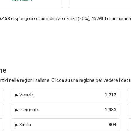
5.458
dispongono di un indirizzo e-mail (30%),
12.930
di un numer
one
ivi nelle regioni italiane. Clicca su una regione per vedere i detta
▶
Veneto
1.713
▶
Piemonte
1.382
▶
Sicilia
804