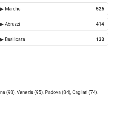
▶
Marche
526
▶
Abruzzi
414
▶
Basilicata
133
a (98), Venezia (95), Padova (84), Cagliari (74).