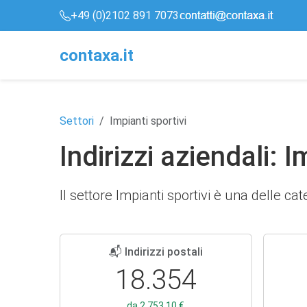
+49 (0)2102 891 7073
conta
x
a
.it
Settori
Impianti sportivi
Indirizzi aziendali: I
Il settore Impianti sportivi è una delle ca
📬 Indirizzi postali
18.354
da 2.753,10 €