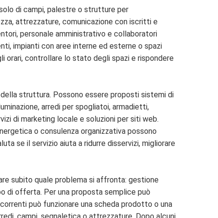
solo di campi, palestre o strutture per
ezza, attrezzature, comunicazione con iscritti e
tentori, personale amministrativo e collaboratori
nti, impianti con aree interne ed esterne o spazi
li orari, controllare lo stato degli spazi e rispondere
li della struttura. Possono essere proposti sistemi di
uminazione, arredi per spogliatoi, armadietti,
izi di marketing locale e soluzioni per siti web.
e energetica o consulenza organizzativa possono
 se il servizio aiuta a ridurre disservizi, migliorare
care subito quale problema si affronta: gestione
tipo di offerta. Per una proposta semplice può
 ricorrenti può funzionare una scheda prodotto o una
redi, campi, segnaletica o attrezzature. Dopo alcuni