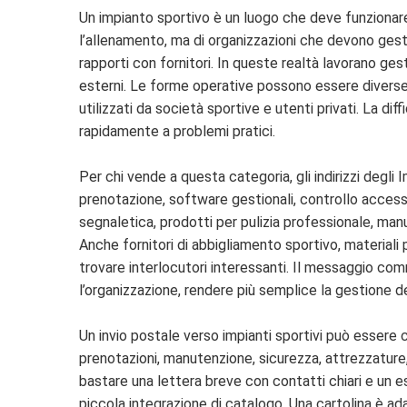
Un impianto sportivo è un luogo che deve funzionare 
l’allenamento, ma di organizzazioni che devono gesti
rapporti con fornitori. In queste realtà lavorano gest
esterni. Le forme operative possono essere diverse: 
utilizzati da società sportive e utenti privati. La dif
rapidamente a problemi pratici.
Per chi vende a questa categoria, gli indirizzi degli 
prenotazione, software gestionali, controllo accessi,
segnaletica, prodotti per pulizia professionale, manu
Anche fornitori di abbigliamento sportivo, materiali
trovare interlocutori interessanti. Il messaggio comm
l’organizzazione, rendere più semplice la gestione de
Un invio postale verso impianti sportivi può essere 
prenotazioni, manutenzione, sicurezza, attrezzature, 
bastare una lettera breve con contatti chiari e un e
piccola integrazione di catalogo. Una cartolina è a