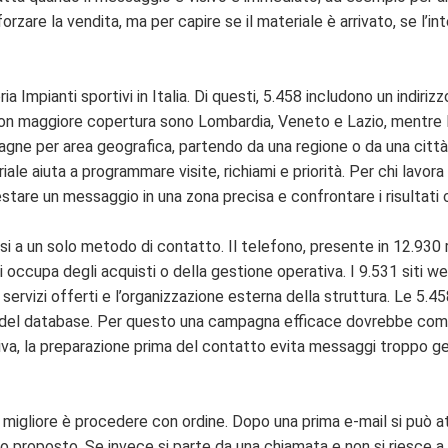
 forzare la vendita, ma per capire se il materiale è arrivato, se l’i
a Impianti sportivi in Italia. Di questi, 5.458 includono un indiri
con maggiore copertura sono Lombardia, Veneto e Lazio, mentre l
e per area geografica, partendo da una regione o da una città pri
iale aiuta a programmare visite, richiami e priorità. Per chi lavor
stare un messaggio in una zona precisa e confrontare i risultati 
rsi a un solo metodo di contatto. Il telefono, presente in 12.930
 occupa degli acquisti o della gestione operativa. I 9.531 siti we
 servizi offerti e l’organizzazione esterna della struttura. Le 5.4
 del database. Per questo una campagna efficace dovrebbe combi
va, la preparazione prima del contatto evita messaggi troppo gen
a migliore è procedere con ordine. Dopo una prima e-mail si può 
o proposto. Se invece si parte da una chiamata e non si riesce a p