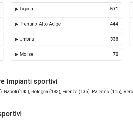
▶
Liguria
571
▶
Trentino-Alto Adige
444
▶
Umbria
336
▶
Molise
70
e Impianti sportivi
 Napoli (145), Bologna (143), Firenze (136), Palermo (115), Veron
sportivi