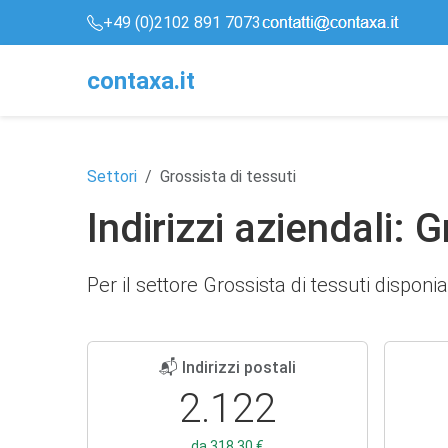
+49 (0)2102 891 7073
conta
x
a
.it
Settori
Grossista di tessuti
Indirizzi aziendali: 
Per il settore Grossista di tessuti disponia
📬 Indirizzi postali
2.122
da 318,30 €