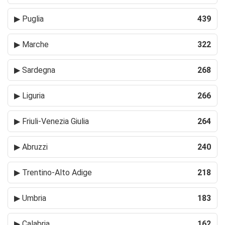
▶
Puglia
439
▶
Marche
322
▶
Sardegna
268
▶
Liguria
266
▶
Friuli-Venezia Giulia
264
▶
Abruzzi
240
▶
Trentino-Alto Adige
218
▶
Umbria
183
▶
Calabria
162