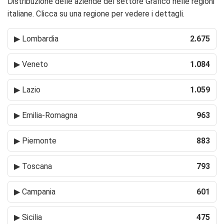
Distribuzione delle aziende del settore Grafico nelle regioni
italiane. Clicca su una regione per vedere i dettagli.
▶
Lombardia
2.675
▶
Veneto
1.084
▶
Lazio
1.059
▶
Emilia-Romagna
963
▶
Piemonte
883
▶
Toscana
793
▶
Campania
601
▶
Sicilia
475