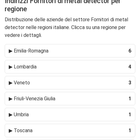
Indirizzi Fornitori di metal detector per
regione
Distribuzione delle aziende del settore Fornitori di metal
detector nelle regioni italiane. Clicca su una regione per
vedere i dettagli.
▶
Emilia-Romagna
6
▶
Lombardia
4
▶
Veneto
3
▶
Friuli-Venezia Giulia
1
▶
Umbria
1
▶
Toscana
1