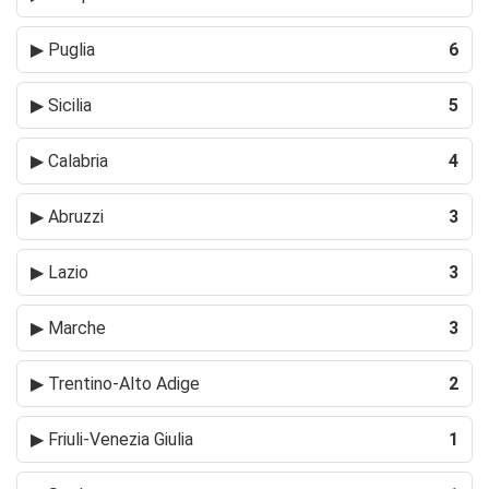
▶
Puglia
6
▶
Sicilia
5
▶
Calabria
4
▶
Abruzzi
3
▶
Lazio
3
▶
Marche
3
▶
Trentino-Alto Adige
2
▶
Friuli-Venezia Giulia
1