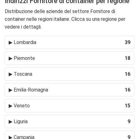
Indirizzi Fornitore di container per regione
Distribuzione delle aziende del settore Fornitore di
container nelle regioni italiane. Clicca su una regione per
vedere i dettagli.
▶
Lombardia
39
▶
Piemonte
18
▶
Toscana
16
▶
Emilia-Romagna
16
▶
Veneto
15
▶
Liguria
9
▶
Campania
9