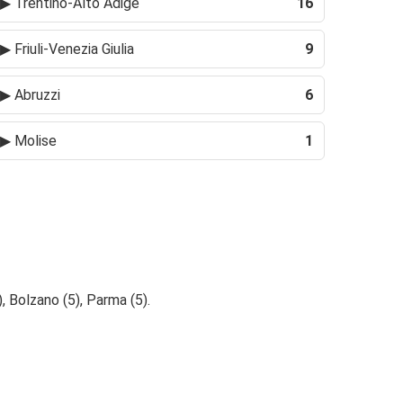
▶
Trentino-Alto Adige
16
▶
Friuli-Venezia Giulia
9
▶
Abruzzi
6
▶
Molise
1
), Bolzano (5), Parma (5).