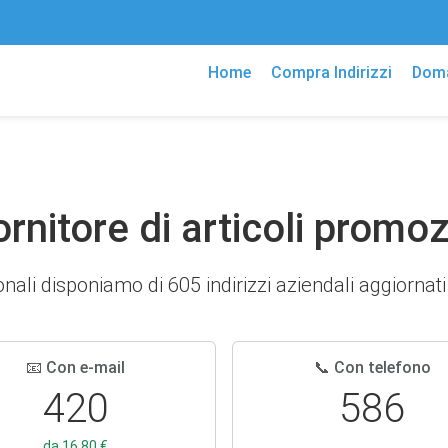
Home
Compra Indirizzi
Doma
Fornitore di articoli promoz
onali disponiamo di 605 indirizzi aziendali aggiornati i
📧 Con e-mail
📞 Con telefono
420
586
da 16,80 €