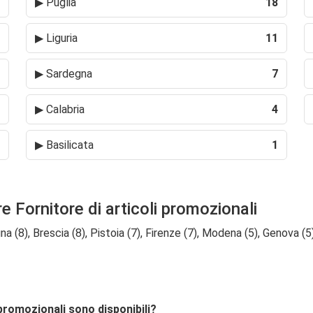
▶
Puglia
18
▶
Liguria
11
▶
Sardegna
7
▶
Calabria
4
▶
Basilicata
1
e Fornitore di articoli promozionali
na (8), Brescia (8), Pistoia (7), Firenze (7), Modena (5), Genova (5
i promozionali sono disponibili?