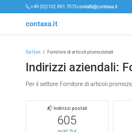
+49 (0)2102 891 7073
conta
x
a
.it
Settori
Fornitore di articoli promozionali
Indirizzi aziendali: 
Per il settore Fornitore di articoli promozi
📬 Indirizzi postali
605
da 90,75 €