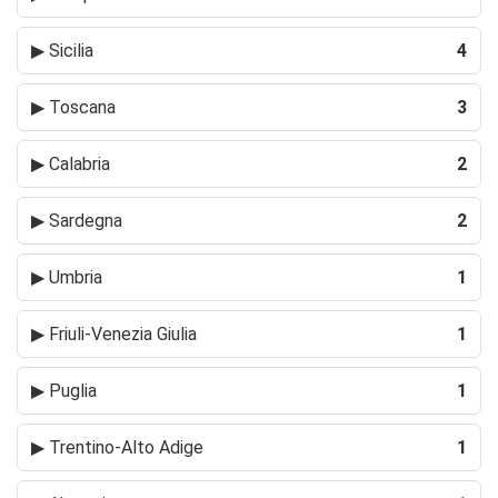
▶
Sicilia
4
▶
Toscana
3
▶
Calabria
2
▶
Sardegna
2
▶
Umbria
1
▶
Friuli-Venezia Giulia
1
▶
Puglia
1
▶
Trentino-Alto Adige
1