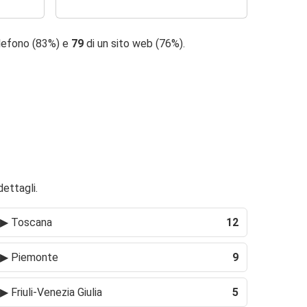
elefono (83%) e
79
di un sito web (76%).
dettagli.
▶
Toscana
12
▶
Piemonte
9
▶
Friuli-Venezia Giulia
5