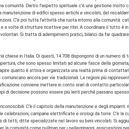
i una comunità. Dietro l'aspetto spirituale c'è una gestione molto
manutenzione di edifici spesso antichi e vincolati, del riscaldame
unzioni. C'è poi tutta l'attività che ruota intorno alla comunità: cat
 e a volte di strutture ricettive per ritiri. A coordinare il tutto è 
 volontari. Si tratta di adempimenti pratici, bilanci da far quadrare
ria chiese in Italia. Di questi, 14.708 dispongono di un numero di 
i apertura, che sono spesso limitati ad alcune fasce della giornat
capire quanto è attiva e organizzata una realtà prima di contattarl
e comunicano ancora per vie tradizionali. Le regioni più rapprese
ficazione conviene mettere in conto orari di contatto particolari, 
pi di decisione possono essere più lenti perché passano spesso 
conoscibili. C'è il capitolo della manutenzione e degli impianti: r
e celebrazioni, campane elettrificate e orologi da torre. C'è la cu
 tetti, ditte specializzate nel lavoro su beni vincolati. Si aggiung
i per la comunità come pullman per i pellegrinaggi, assicurazioni per 