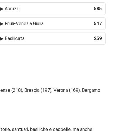
▶
Abruzzi
585
▶
Friuli-Venezia Giulia
547
▶
Basilicata
259
irenze (218), Brescia (197), Verona (169), Bergamo
ttorie, santuari, basiliche e cappelle, ma anche