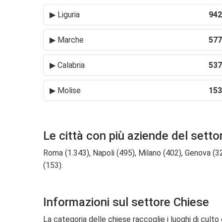
▶
Liguria
942
▶
Marche
577
▶
Calabria
537
▶
Molise
153
Le città con più aziende del setto
Roma (1.343), Napoli (495), Milano (402), Genova (32
(153).
Informazioni sul settore Chiese
La categoria delle chiese raccoglie i luoghi di culto 