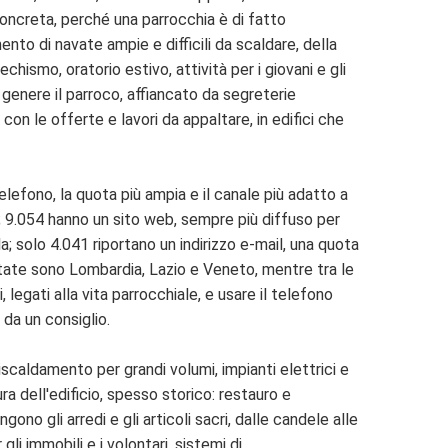
 concreta, perché una parrocchia è di fatto
nto di navate ampie e difficili da scaldare, della
echismo, oratorio estivo, attività per i giovani e gli
in genere il parroco, affiancato da segreterie
 con le offerte e lavori da appaltare, in edifici che
telefono, la quota più ampia e il canale più adatto a
a; 9.054 hanno un sito web, sempre più diffuso per
a; solo 4.041 riportano un indirizzo e-mail, una quota
ntate sono Lombardia, Lazio e Veneto, mentre tra le
legati alla vita parrocchiale, e usare il telefono
da un consiglio.
iscaldamento per grandi volumi, impianti elettrici e
ra dell'edificio, spesso storico: restauro e
ono gli arredi e gli articoli sacri, dalle candele alle
gli immobili e i volontari, sistemi di