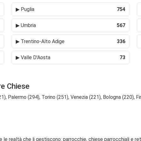
▶
Puglia
754
▶
Umbria
567
▶
Trentino-Alto Adige
336
▶
Valle D'Aosta
73
re Chiese
1), Palermo (294), Torino (251), Venezia (221), Bologna (220), F
e le realtà che li gestiscono: parrocchie, chiese parrocchiali e re