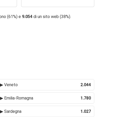
fono (61%) e
9.054
di un sito web (38%).
▶
Veneto
2.044
▶
Emilia-Romagna
1.780
▶
Sardegna
1.027