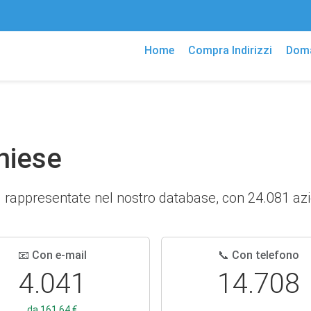
Home
Compra Indirizzi
Doma
Chiese
ù rappresentate nel nostro database, con 24.081 azien
📧 Con e-mail
📞 Con telefono
4.041
14.708
da 161,64 €