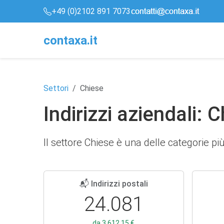
+49 (0)2102 891 7073
conta
x
a
.it
Settori
Chiese
Indirizzi aziendali: 
Il settore Chiese è una delle categorie pi
📬 Indirizzi postali
24.081
da 3.612,15 €