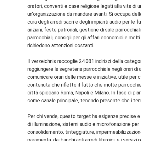
oratori, conventi e case religiose legati alla vita d
un'organizzazione da mandare avanti. Si occupa della 
cura degli arredi sacri e degli impianti audio per le f
anziani, feste patronali, gestione di sale parrocchiali
parrocchiali, consigli per gli affari economici e molti
richiedono attenzioni costanti.
Il verzeichnis raccoglie 24.081 indirizzi della catego
raggiungere la segreteria parrocchiale negli orari d
comunicare orari delle messe e iniziative, utile per 
contenuta che riflette il fatto che molte parrocchi
città spiccano Roma, Napoli e Milano. In fase di piani
come canale principale, tenendo presente che i tem
Per chi vende, questo target ha esigenze precise e ri
di illuminazione, sistemi audio e microfonazione per l
consolidamento, tinteggiature, impermeabilizzazione di
paramenta, dai banchi agli arredi liturgici, e i serviz