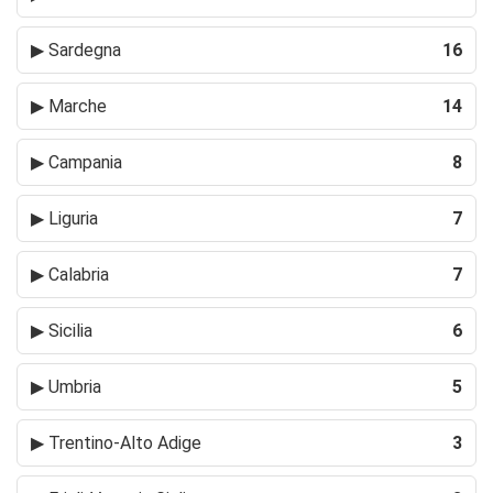
▶
Sardegna
16
▶
Marche
14
▶
Campania
8
▶
Liguria
7
▶
Calabria
7
▶
Sicilia
6
▶
Umbria
5
▶
Trentino-Alto Adige
3