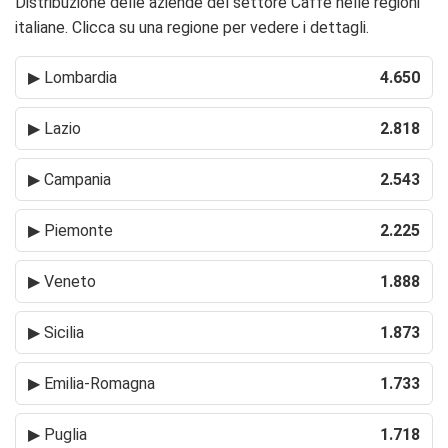
Distribuzione delle aziende del settore Caffè nelle regioni
italiane. Clicca su una regione per vedere i dettagli.
▶
Lombardia
4.650
▶
Lazio
2.818
▶
Campania
2.543
▶
Piemonte
2.225
▶
Veneto
1.888
▶
Sicilia
1.873
▶
Emilia-Romagna
1.733
▶
Puglia
1.718