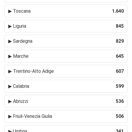
▶
Toscana
1.640
▶
Liguria
845
▶
Sardegna
829
▶
Marche
645
▶
Trentino-Alto Adige
607
▶
Calabria
599
▶
Abruzzi
536
▶
Friuli-Venezia Giulia
506
▶
Umbria
341