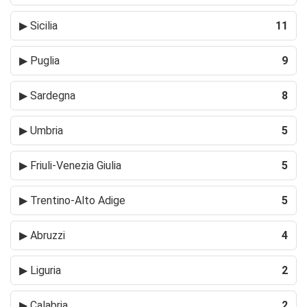
▶
Sicilia
11
▶
Puglia
9
▶
Sardegna
8
▶
Umbria
5
▶
Friuli-Venezia Giulia
5
▶
Trentino-Alto Adige
5
▶
Abruzzi
4
▶
Liguria
2
▶
Calabria
2