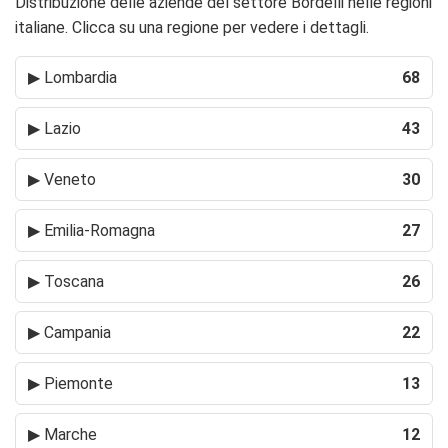
Distribuzione delle aziende del settore Bordelli nelle regioni
italiane. Clicca su una regione per vedere i dettagli.
▶
Lombardia
68
▶
Lazio
43
▶
Veneto
30
▶
Emilia-Romagna
27
▶
Toscana
26
▶
Campania
22
▶
Piemonte
13
▶
Marche
12