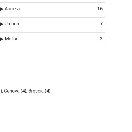
▶
Abruzzi
16
▶
Umbria
7
▶
Molise
2
), Genova (4), Brescia (4).