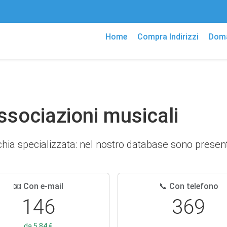
Home
Compra Indirizzi
Doma
Associazioni musicali
cchia specializzata: nel nostro database sono presen
📧 Con e-mail
📞 Con telefono
146
369
da 5,84 €