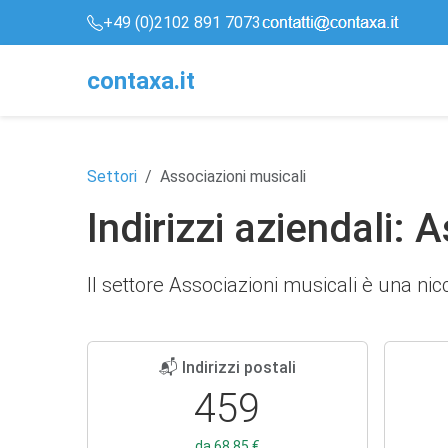
+49 (0)2102 891 7073
conta
x
a
.it
Settori
Associazioni musicali
Indirizzi aziendali: 
Il settore Associazioni musicali è una ni
📬 Indirizzi postali
459
da 68,85 €