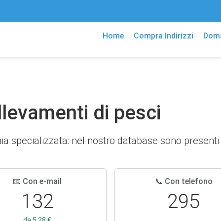
Home
Compra Indirizzi
Doma
Allevamenti di pesci
chia specializzata: nel nostro database sono present
📧 Con e-mail
📞 Con telefono
132
295
da 5,28 €