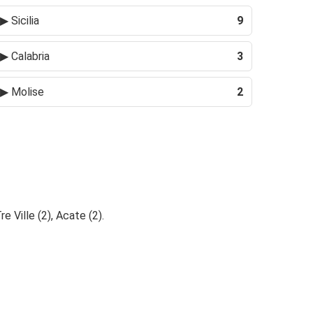
▶
Sicilia
9
▶
Calabria
3
▶
Molise
2
re Ville (2), Acate (2).