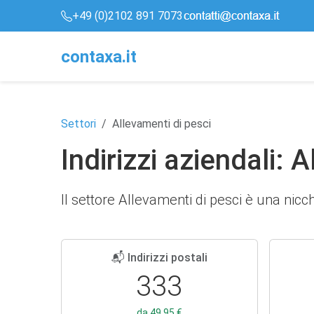
+49 (0)2102 891 7073
conta
x
a
.it
Settori
Allevamenti di pesci
Indirizzi aziendali: 
Il settore Allevamenti di pesci è una nic
📬 Indirizzi postali
333
da 49,95 €